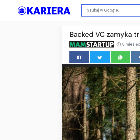
Backed VC zamyka trz
8 miesię