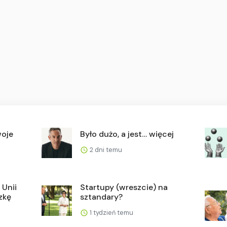
woje
Było dużo, a jest… więcej
2 dni temu
 Unii
Startupy (wreszcie) na
zkę
sztandary?
1 tydzień temu