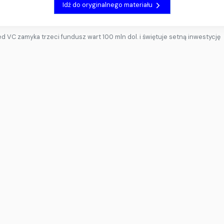
Idź do oryginalnego materiału
d VC zamyka trzeci fundusz wart 100 mln dol. i świętuje setną inwestycję