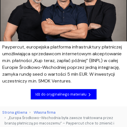
Paypercut, europejska platforma infrastruktury płatniczej
umożliwiająca sprzedawcom internetowym akceptowanie
m.in. płatności „Kup teraz, zapłać później” (BNPL) w całej
Europie Środkowo-Wschodniej poprzez jedną integrację,
zamyka rundę seed o wartości 5 mln EUR. W inwestycji
uczestniczy m.in. SMOK Ventures.
Idź do oryginalnego materiału
Strona główna
Własna firma
„Europa Środkowo-Wschodnia była zawsze traktowana przez
branżę płatniczą po macoszemu” – Paypercut chce to zmienić i