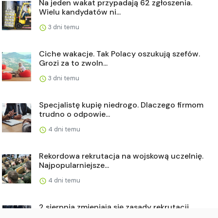
Na jeden wakat przypadają 62 zgłoszenia.
Wielu kandydatów ni...
3 dni temu
Ciche wakacje. Tak Polacy oszukują szefów.
Grozi za to zwoln...
3 dni temu
Specjalistę kupię niedrogo. Dlaczego firmom
trudno o odpowie...
4 dni temu
Rekordowa rekrutacja na wojskową uczelnię.
Najpopularniejsze...
4 dni temu
2 sierpnia zmieniają się zasady rekrutacji.
Firmom grożą gig...