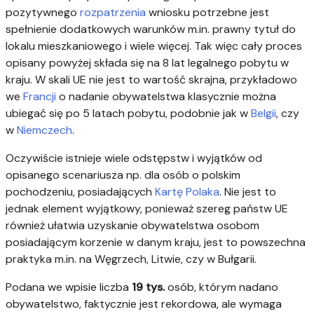
pozytywnego
rozpatrzenia
wniosku potrzebne jest
spełnienie dodatkowych warunków m.in. prawny tytuł do
lokalu mieszkaniowego i wiele więcej. Tak więc cały proces
opisany powyżej składa się na 8 lat legalnego pobytu w
kraju. W skali UE nie jest to wartość skrajna, przykładowo
we
Francji
o nadanie obywatelstwa klasycznie można
ubiegać się po 5 latach pobytu, podobnie jak w
Belgii
, czy
w
Niemczech
.
Oczywiście istnieje wiele odstępstw i wyjątków od
opisanego scenariusza np. dla osób o polskim
pochodzeniu, posiadających
Kartę Polaka
. Nie jest to
jednak element wyjątkowy, ponieważ szereg państw UE
również ułatwia uzyskanie obywatelstwa osobom
posiadającym korzenie w danym kraju, jest to powszechna
praktyka m.in. na Węgrzech, Litwie, czy w Bułgarii.
Podana we wpisie liczba
19 tys.
osób, którym nadano
obywatelstwo, faktycznie jest rekordowa, ale wymaga