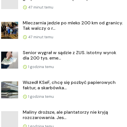
47 minut temu
Mleczarnia jedzie po mleko 200 km od granicy.
Tak walczy o r...
47 minut temu
Senior wygrał w sądzie z ZUS. istotny wyrok
dla 200 tys. eme...
1 godzina temu
Wszedł KSeF, chcę się pozbyć papierowych
faktur, a skarbówka...
1 godzina temu
Maliny droższe, ale plantatorzy nie kryją
rozczarowania. Jes...
1 godzina temu