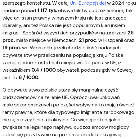
szerszego kontekstu. W całej
Unii Europejskiej
w 2024 roku
nadano ponad
1 117 tys.
obywatelstw cudzoziemcom, tak
więc ani stan prawny w naszym kraju nie jest znacząco
liberalny, ani też Polska nie jest popularnym kierunkiem
imigracji. Spośród wszystkich przypadków naturalizacji
25
proc.
miało miejsce w Niemczach,
21 proc.
w Hiszpanii oraz
19 proc.
we Włoszech. jeżeli chodzi o ilość nadanych
obywatelstw w przeliczeniu na populację kraju Polska
zajmuje jedne z ostatnich miejsc wśród państw UE, iż
wskaźnikiem
0,4 / 1000
obywateli, podczas gdy w Szwecji
jest to
6 / 1000
.
O obywatelstwo polskie stara się marginalna część
cudzoziemców na terenie UE. Oprócz uwarunkowań
makroekonomicznych po części wpływ na to mają również
ramy prawne, które dla typowego imigranta zarobkowego
nie są szczególnie atrakcyjne. Co więcej potencjalne
zwiększenie legalnego napływu cudzoziemców mogłoby
odbić się pozytywnie na poziomie produkcji krajowej.