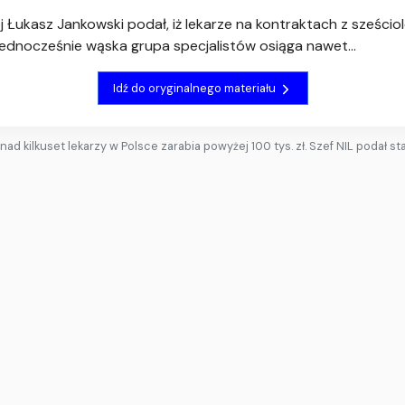
j Łukasz Jankowski podał, iż lekarze na kontraktach z sześcio
Jednocześnie wąska grupa specjalistów osiąga nawet...
Idź do oryginalnego materiału
nad kilkuset lekarzy w Polsce zarabia powyżej 100 tys. zł. Szef NIL podał st