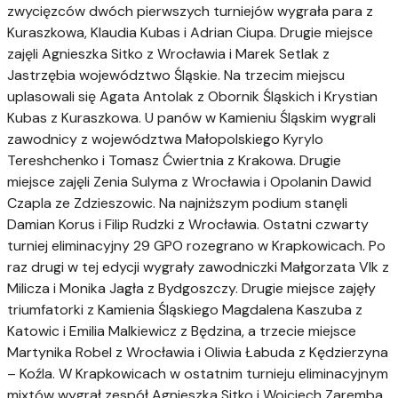
zwycięzców dwóch pierwszych turniejów wygrała para z
Kuraszkowa, Klaudia Kubas i Adrian Ciupa. Drugie miejsce
zajęli Agnieszka Sitko z Wrocławia i Marek Setlak z
Jastrzębia województwo Śląskie. Na trzecim miejscu
uplasowali się Agata Antolak z Obornik Śląskich i Krystian
Kubas z Kuraszkowa. U panów w Kamieniu Śląskim wygrali
zawodnicy z województwa Małopolskiego Kyrylo
Tereshchenko i Tomasz Ćwiertnia z Krakowa. Drugie
miejsce zajęli Zenia Sulyma z Wrocławia i Opolanin Dawid
Czapla ze Zdzieszowic. Na najniższym podium stanęli
Damian Korus i Filip Rudzki z Wrocławia. Ostatni czwarty
turniej eliminacyjny 29 GPO rozegrano w Krapkowicach. Po
raz drugi w tej edycji wygrały zawodniczki Małgorzata Vlk z
Milicza i Monika Jagła z Bydgoszczy. Drugie miejsce zajęły
triumfatorki z Kamienia Śląskiego Magdalena Kaszuba z
Katowic i Emilia Malkiewicz z Będzina, a trzecie miejsce
Martynika Robel z Wrocławia i Oliwia Łabuda z Kędzierzyna
– Koźla. W Krapkowicach w ostatnim turnieju eliminacyjnym
mixtów wygrał zespół Agnieszka Sitko i Wojciech Zaremba