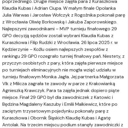
poprzedniego. Drugie miejsce zajęła para z Kuraszkowa
Klaudia Kubas i Adrian Ciupa. W małym finale Opolanka
Julia Warwas i Jarosław Wołczyk z Rogoźnika pokonali parę
z Wrocławia Oliwię Borkowską i Jakuba Zaporowskiego.
Najlepszymi zawodnikami – MVP turnieju finałowego 29
GPO decyzją sędziów zostali wybrani Klaudia Kubas z
Kuraszkowa i Filip Rudzki z Wrocławia. 26 lipca 2025 r. w
Kędzierzynie – Koźlu osiem najlepszych zespołów z
rankingu 29 GPO rozegrało turniej finałowy pań. Niestety, z
przyczyn osobistych z pary, która zajęła pierwsze miejsce
po turniejach eliminacyjnych nie mogła wziąć udziału w
turnieju finałowym Monika Jagła. Jej partnerka Małgorzata
Vlk z Milicza zagrała te zawody w parze z Krakowianką
Agnieszką Krawczyk. Para ta zajęła jednak dopiero piąte
miejsce. Finał 29 GPO był dla zawodniczek z Katowic i
Będzina Magdaleny Kaszuby i Emilii Malkiewicz, które po
zaciętym trzysetowym pojedynku pokonały parę z
Kuraszkowa i Obornik Śląskich Klaudię Kubas i Agatę
Antolak. Na trzecim miejscu podium stanęły zawodniczki z