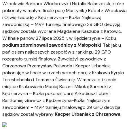
Wrocławia Barbara Włodarczyk i Natalia Balaszczuk, które
pokonały w małym finale parę Martynikę Robel z Wrocławia
i Oliwię Łabudę z Kędzierzyna – Koźla. Najlepszą
zawodniczką – MVP turnieju finałowego 29 GPO decyzją
sędziów została wybrana Magdalena Kaszuba z Katowic.
W finale panów 27 lipca 2025 r. w Kędzierzynie – Koźlu
podium zdominowali zawodnicy z Małopolski
. Tak jak u
pań osiem najlepszych zespołów z rankingu 29 GPO
rozegrało turniej finałowy. Zwyciężyli zawodnicy z
Chrzanowa Przemysław Paliwoda i Kacper Urbaniak
pokonując w finale w trzech setach parę z Krakowa Kyrylo
Tereshchenko i Tomasza Ćwiertnię. W meczu o trzecie
miejsce Krakowianin Maciej Baran i Mikołaj Sarnecki z
Kędzierzyna – Koźla pokonali parę Arkadiusz Luber i
Bartłomiej Gilewicz z Kędzierzyna-Koźla. Najlepszym
zawodnikiem – MVP turnieju finałowego 29 GPO decyzja
sędziów został wybrany
Kacper Urbaniak z Chrzanowa
.