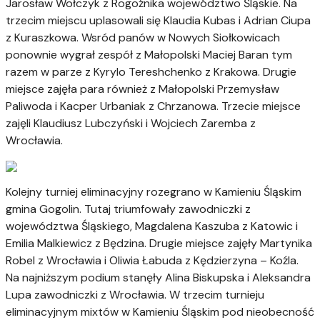
Jarosław Wołczyk z Rogoźnika województwo Śląskie. Na
trzecim miejscu uplasowali się Klaudia Kubas i Adrian Ciupa
z Kuraszkowa. Wsród panów w Nowych Siołkowicach
ponownie wygrał zespół z Małopolski Maciej Baran tym
razem w parze z Kyrylo Tereshchenko z Krakowa. Drugie
miejsce zajęła para również z Małopolski Przemysław
Paliwoda i Kacper Urbaniak z Chrzanowa. Trzecie miejsce
zajęli Klaudiusz Lubczyński i Wojciech Zaremba z
Wrocławia.
Kolejny turniej eliminacyjny rozegrano w Kamieniu Śląskim
gmina Gogolin. Tutaj triumfowały zawodniczki z
województwa Śląskiego, Magdalena Kaszuba z Katowic i
Emilia Malkiewicz z Będzina. Drugie miejsce zajęły Martynika
Robel z Wrocławia i Oliwia Łabuda z Kędzierzyna – Koźla.
Na najniższym podium stanęły Alina Biskupska i Aleksandra
Lupa zawodniczki z Wrocławia. W trzecim turnieju
eliminacyjnym mixtów w Kamieniu Śląskim pod nieobecność