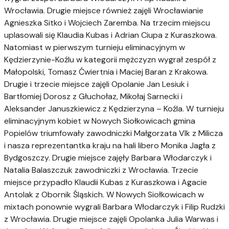
Wrocławia. Drugie miejsce również zajęli Wrocławianie
Agnieszka Sitko i Wojciech Zaremba. Na trzecim miejscu
uplasowali się Klaudia Kubas i Adrian Ciupa z Kuraszkowa.
Natomiast w pierwszym turnieju eliminacyjnym w
Kędzierzynie-Koźlu w kategorii mężczyzn wygrał zespół z
Małopolski, Tomasz Ćwiertnia i Maciej Baran z Krakowa.
Drugie i trzecie miejsce zajęli Opolanie Jan Lesiuk i
Bartłomiej Dorosz z Głuchołaz, Mikołaj Sarnecki i
Aleksander Januszkiewicz z Kędzierzyna – Koźla. W turnieju
eliminacyjnym kobiet w Nowych Siołkowicach gmina
Popielów triumfowały zawodniczki Małgorzata Vlk z Milicza
i nasza reprezentantka kraju na hali libero Monika Jagła z
Bydgoszczy. Drugie miejsce zajęły Barbara Włodarczyk i
Natalia Balaszczuk zawodniczki z Wrocławia. Trzecie
miejsce przypadło Klaudii Kubas z Kuraszkowa i Agacie
Antolak z Obornik Śląskich. W Nowych Siołkowicach w
mixtach ponownie wygrali Barbara Włodarczyk i Filip Rudzki
z Wrocławia. Drugie miejsce zajęli Opolanka Julia Warwas i