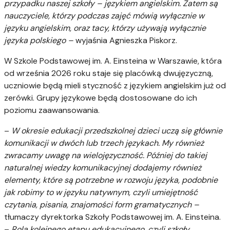
przypadku naszej szkoły – językiem angielskim. Zatem są
nauczyciele, którzy podczas zajęć mówią wyłącznie w
języku angielskim, oraz tacy, którzy używają wyłącznie
języka polskiego –
wyjaśnia
Agnieszka Piskorz.
W Szkole Podstawowej im. A. Einsteina w Warszawie, która
od września 2026 roku staje się placówką dwujęzyczną,
uczniowie będą mieli styczność z językiem angielskim już od
zerówki. Grupy językowe będą dostosowane do ich
poziomu zaawansowania.
–
W okresie edukacji przedszkolnej dzieci uczą się głównie
komunikacji w dwóch lub trzech językach. My również
zwracamy uwagę na wielojęzyczność. Później do takiej
naturalnej wiedzy komunikacyjnej dodajemy również
elementy, które są potrzebne w rozwoju języka, podobnie
jak robimy to w języku natywnym, czyli umiejętność
czytania, pisania, znajomości form gramatycznych –
tłumaczy dyrektorka Szkoły Podstawowej im. A. Einsteina.
–
Rolą kolejnego etapu edukacyjnego, czyli szkoły