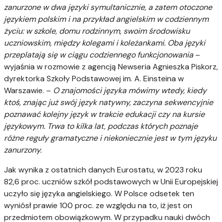
zanurzone w dwa języki symultanicznie, a zatem otoczone
językiem polskim i na przykład angielskim w codziennym
życiu: w szkole, domu rodzinnym, swoim środowisku
uczniowskim, między kolegami i koleżankami. Oba języki
przeplatają się w ciągu codziennego funkcjonowania
–
wyjaśnia w rozmowie z agencją Newseria Agnieszka Piskorz,
dyrektorka Szkoły Podstawowej im. A. Einsteina w
Warszawie. –
O znajomości języka mówimy wtedy, kiedy
ktoś, znając już swój język natywny, zaczyna sekwencyjnie
poznawać kolejny język w trakcie edukacji czy na kursie
językowym. Trwa to kilka lat, podczas których poznaje
różne reguły gramatyczne i niekoniecznie jest w tym języku
zanurzony.
Jak wynika z ostatnich danych Eurostatu, w 2023 roku
82,6 proc. uczniów szkół podstawowych w Unii Europejskiej
uczyło się języka angielskiego. W Polsce odsetek ten
wyniósł prawie 100 proc. ze względu na to, iż jest on
przedmiotem obowiązkowym. W przypadku nauki dwóch