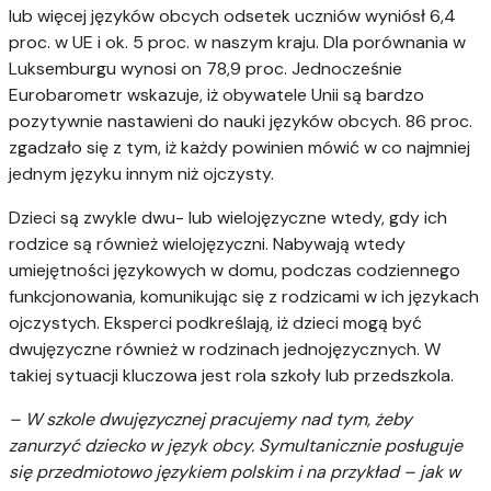
lub więcej języków obcych odsetek uczniów wyniósł 6,4
proc. w UE i ok. 5 proc. w naszym kraju. Dla porównania w
Luksemburgu wynosi on 78,9 proc. Jednocześnie
Eurobarometr wskazuje, iż obywatele Unii są bardzo
pozytywnie nastawieni do nauki języków obcych. 86 proc.
zgadzało się z tym, iż każdy powinien mówić w co najmniej
jednym języku innym niż ojczysty.
Dzieci są zwykle dwu- lub wielojęzyczne wtedy, gdy ich
rodzice są również wielojęzyczni. Nabywają wtedy
umiejętności językowych w domu, podczas codziennego
funkcjonowania, komunikując się z rodzicami w ich językach
ojczystych. Eksperci podkreślają, iż dzieci mogą być
dwujęzyczne również w rodzinach jednojęzycznych. W
takiej sytuacji kluczowa jest rola szkoły lub przedszkola.
– W szkole dwujęzycznej pracujemy nad tym, żeby
zanurzyć dziecko w język obcy. Symultanicznie posługuje
się przedmiotowo językiem polskim i na przykład – jak w