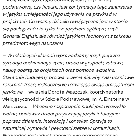
podstawowej czy liceum, jest kontynuacja tego zanurzenia
w języku, umiejętności jego używania na przykład w
projektach. Co ważne, dziecko dwujęzyczne jest w stanie
się posługiwać nie tylko tzw. językiem ogólnym, czyli
General English, ale również językiem fachowym z zakresu
przedmiotowego nauczania.
– W młodszych klasach wprowadzamy język poprzez
sytuacje codziennego życia, pracę w grupach, zabawę,
naukę opartą na projektach oraz pomoce wizualne.
Starannie budujemy proces uczenia się, aby nasi uczniowie
rozumieli treść, jednocześnie rozwijając swoje umiejętności
językowe –
wyjaśnia Dorota Waszczak, koordynatorka
wielojęzyczności w Szkole Podstawowej im. A. Einsteina w
Warszawie. –
Wczesne rozpoczęcie nauki jest niezwykle
ważne, ponieważ dzieci przyswajają języki intuicyjnie
poprzez działanie, interakcję i kontekst. Sprzyja to
naturalnej wymowie i pewności siebie w komunikacji.
Niezbędne jest jednak zapewnienie bezpieczeństwa