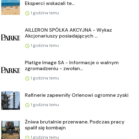
Eksperci wskazali te...
1 godzina temu
AILLERON SPÓŁKA AKCYJNA - Wykaz
Akcjonariuszy posiadających ...
1 godzina temu
Platige Image SA - Informacje o walnym
zgromadzeniu - zwołan...
1 godzina temu
Rafinerie zapewniły Orlenowi ogromne zyski
1 godzina temu
Żniwa brutalnie przerwane. Podczas pracy
spalił się kombajn
1 godzina temu