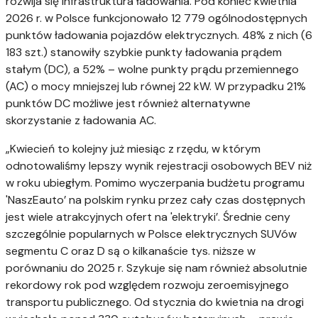
rozwija się infrastruktura ładowania. Pod koniec kwietnia
2026 r. w Polsce funkcjonowało 12 779 ogólnodostępnych
punktów ładowania pojazdów elektrycznych. 48% z nich (6
183 szt.) stanowiły szybkie punkty ładowania prądem
stałym (DC), a 52% – wolne punkty prądu przemiennego
(AC) o mocy mniejszej lub równej 22 kW. W przypadku 21%
punktów DC możliwe jest również alternatywne
skorzystanie z ładowania AC.
„Kwiecień to kolejny już miesiąc z rzędu, w którym
odnotowaliśmy lepszy wynik rejestracji osobowych BEV niż
w roku ubiegłym. Pomimo wyczerpania budżetu programu
'NaszEauto’ na polskim rynku przez cały czas dostępnych
jest wiele atrakcyjnych ofert na 'elektryki’. Średnie ceny
szczególnie popularnych w Polsce elektrycznych SUVów
segmentu C oraz D są o kilkanaście tys. niższe w
porównaniu do 2025 r. Szykuje się nam również absolutnie
rekordowy rok pod względem rozwoju zeroemisyjnego
transportu publicznego. Od stycznia do kwietnia na drogi