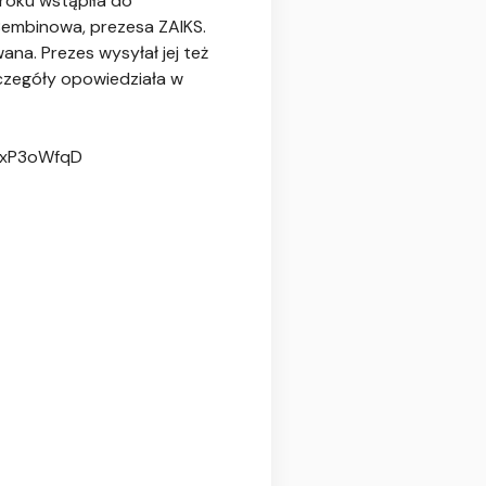
roku wstąpiła do
Bembinowa, prezesa ZAIKS.
ana. Prezes wysyłał jej też
czegóły opowiedziała w
M9xP3oWfqD