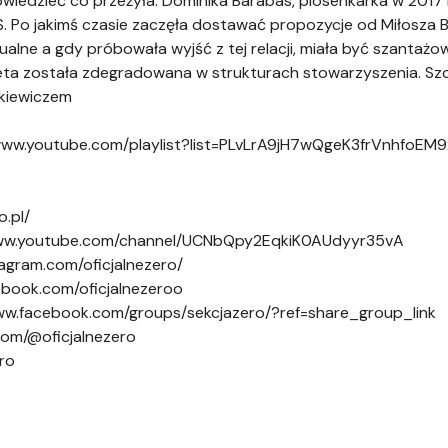
wiedzieć co przeżyła. Dominika Barabas, piosenkarka w 2017 
 Po jakimś czasie zaczęła dostawać propozycje od Miłosza 
ualne a gdy próbowała wyjść z tej relacji, miała być szantażow
ieta została zdegradowana w strukturach stowarzyszenia. Sz
kiewiczem
//www.youtube.com/playlist?list=PLvLrA9jH7wQgeK3frVnhfoE
o.pl/
//www.youtube.com/channel/UCNbQpy2EqkiK0AUdyyr35vA
tagram.com/oficjalnezero/
ebook.com/oficjalnezeroo
ww.facebook.com/groups/sekcjazero/?ref=share_group_link
.com/@oficjalnezero
ero