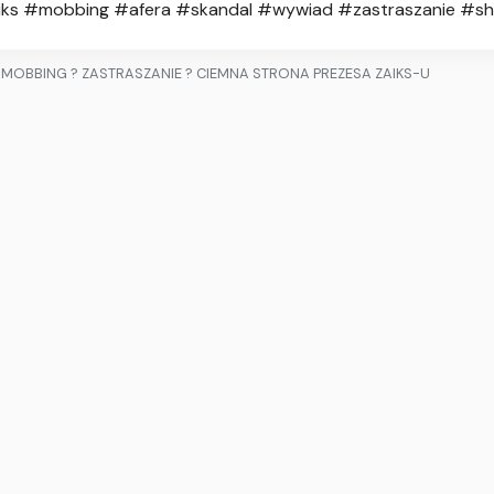
iks #mobbing #afera #skandal #wywiad #zastraszanie #s
MOBBING ? ZASTRASZANIE ? CIEMNA STRONA PREZESA ZAIKS-U