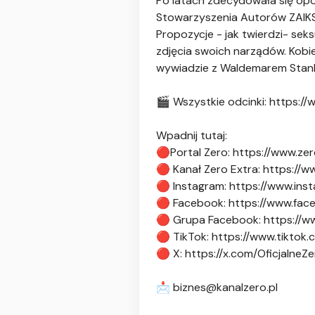
Po latach zdecydowała się opo
Stowarzyszenia Autorów ZAIKS.
Propozycje - jak twierdzi- seks
zdjęcia swoich narządów. Kob
wywiadzie z Waldemarem Stan
🎬 Wszystkie odcinki: https:
Wpadnij tutaj:
🔴Portal Zero: https://www.zer
🔴 Kanał Zero Extra: https:
🔴 Instagram: https://www.ins
🔴 Facebook: https://www.fac
🔴 Grupa Facebook: https://w
🔴 TikTok: https://www.tiktok
🔴 X: https://x.com/OficjalneZ
📩
biznes@kanalzero.pl