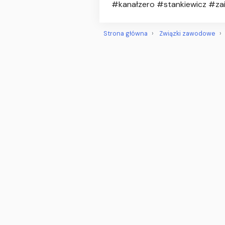
#kanałzero #stankiewicz #za
Strona główna
Związki zawodowe