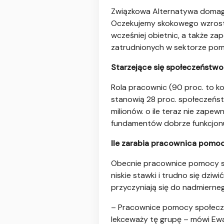
Związkowa Alternatywa domag
Oczekujemy skokowego wzrostu
wcześniej obietnic, a także z
zatrudnionych w sektorze pom
Starzejące się społeczeństwo
Rola pracownic (90 proc. to ko
stanowią 28 proc. społeczeńs
milionów. o ile teraz nie zap
fundamentów dobrze funkcjonu
Ile zarabia pracownica pomo
Obecnie pracownice pomocy spo
niskie stawki i trudno się dziw
przyczyniają się do nadmierneg
– Pracownice pomocy społecznej
lekceważy tę grupę – mówi Ewa