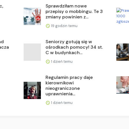
c,
Sprawdziłam nowe
przepisy o mobbingu. Te 3
zmiany powinien z...
19 godzin temu
nd
Seniorzy gotują się w
nacza
ośrodkach pomocy! 34 st.
C w budynkach...
1 dzień temu
Regulamin pracy daje
kierownikowi
nieograniczone
uprawnienia...
1 dzień temu