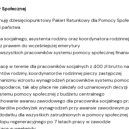
 Społecznej
uję dziesięciopunktowy Pakiet Ratunkowy dla Pomocy Społe
i państwa.
a socjalnego, asystenta rodziny oraz koordynatora rodzinnej
z prawem do wcześniejszej emerytury
la wszystkich pracowników systemu pomocy społecznej finan
cę w terenie dla pracowników socjalnych z 400 zł brutto na 
ntów rodziny, koordynatorów rodzinnej pieczy zastępczej
hanizmu wzrostu wynagrodzeń pracowników systemu pomocy
podarce, tak aby płace nie zależały od uznaniowych decyzj
systemu pomocy społecznej z budżetu centralnego
achowanie awansu zawodowego dla pracownika socjalnego prz
tandardów podwyżek wynagrodzeń przy awansie zawodowym p
zł dodatku dla wszystkich zatrudnionych w pomocy społecznej
rlopu regeneracyjnego po 7 latach pracy w zawodzie
pracę w weekendy.