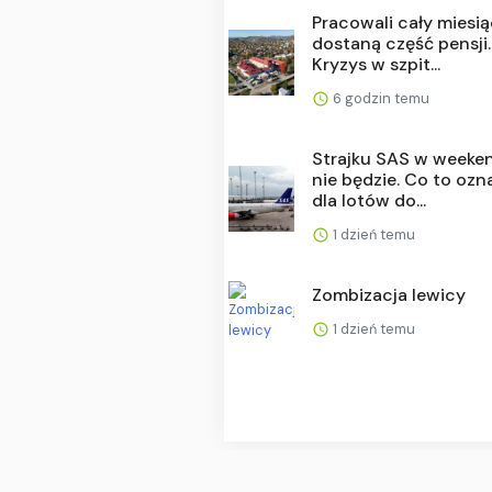
Pracowali cały miesią
dostaną część pensji.
Kryzys w szpit...
6 godzin temu
Strajku SAS w weeke
nie będzie. Co to oz
dla lotów do...
1 dzień temu
Zombizacja lewicy
1 dzień temu