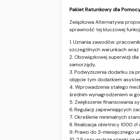
Pakiet Ratunkowy dla Pomocy
Związkowa Alternatywa propon
sprawność tej kluczowej funkcj
1. Uznania zawodów: pracownik
szczególnych warunkach wraz 
2. Obowiązkowej superwizji d
samorządy,
3. Podwyższenia dodatku za pra
objęcie tym dodatkiem asyste
4. Wprowadzenia stałego mec
średnim wynagrodzeniem w gos
5. Zwiększenie finansowania 
6. Regulacji zapewniających z
7. Określenie minimalnych s
8. Realizacja obietnicy 1000 
9. Prawo do 3-miesięcznego u
10. 2,5 razy wyższe stawki za 