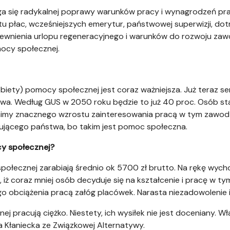
a się radykalnej poprawy warunków pracy i wynagrodzeń pr
 płac, wcześniejszych emerytur, państwowej superwizji, dot
apewnienia urlopu regeneracyjnego i warunków do rozwoju za
ocy społecznej.
biety) pomocy społecznej jest coraz ważniejsza. Już teraz seni
twa. Według GUS w 2050 roku będzie to już 40 proc. Osób st
ewnimy znacznego wzrostu zainteresowania pracą w tym zawodzi
jącego państwa, bo takim jest pomoc społeczna.
cy społecznej?
łecznej zarabiają średnio ok 5700 zł brutto. Na rękę wycho
ić, iż coraz mniej osób decyduje się na kształcenie i pracę w 
o obciążenia pracą załóg placówek. Narasta niezadowolenie i 
 pracują ciężko. Niestety, ich wysiłek nie jest doceniany. Wł
 Kłaniecka ze Związkowej Alternatywy.