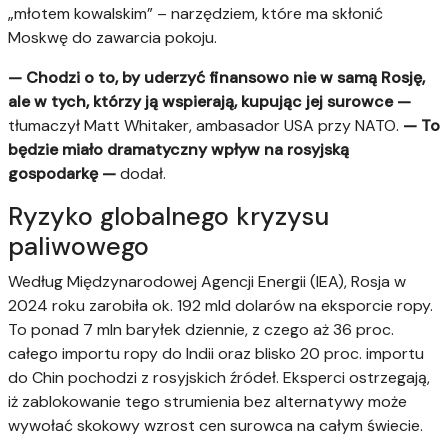
„młotem kowalskim” – narzędziem, które ma skłonić
Moskwę do zawarcia pokoju.
— Chodzi o to, by uderzyć finansowo nie w samą Rosję,
ale w tych, którzy ją wspierają, kupując jej surowce —
tłumaczył Matt Whitaker, ambasador USA przy NATO.
— To
będzie miało dramatyczny wpływ na rosyjską
gospodarkę —
dodał.
Ryzyko globalnego kryzysu
paliwowego
Według Międzynarodowej Agencji Energii (IEA), Rosja w
2024 roku zarobiła ok. 192 mld dolarów na eksporcie ropy.
To ponad 7 mln baryłek dziennie, z czego aż 36 proc.
całego importu ropy do Indii oraz blisko 20 proc. importu
do Chin pochodzi z rosyjskich źródeł. Eksperci ostrzegają,
iż zablokowanie tego strumienia bez alternatywy może
wywołać skokowy wzrost cen surowca na całym świecie.