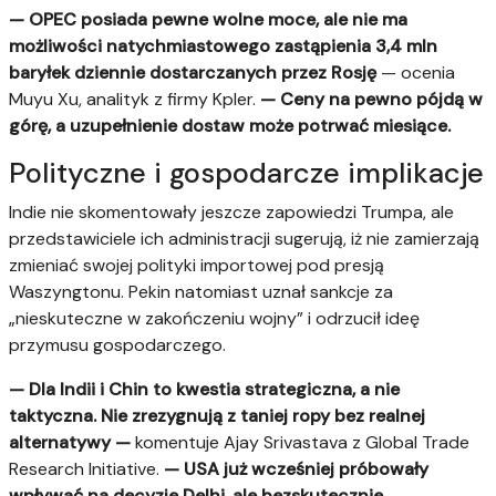
— OPEC posiada pewne wolne moce, ale nie ma
możliwości natychmiastowego zastąpienia 3,4 mln
baryłek dziennie dostarczanych przez Rosję
— ocenia
Muyu Xu, analityk z firmy Kpler.
— Ceny na pewno pójdą w
górę, a uzupełnienie dostaw może potrwać miesiące.
Polityczne i gospodarcze implikacje
Indie nie skomentowały jeszcze zapowiedzi Trumpa, ale
przedstawiciele ich administracji sugerują, iż nie zamierzają
zmieniać swojej polityki importowej pod presją
Waszyngtonu. Pekin natomiast uznał sankcje za
„nieskuteczne w zakończeniu wojny” i odrzucił ideę
przymusu gospodarczego.
— Dla Indii i Chin to kwestia strategiczna, a nie
taktyczna. Nie zrezygnują z taniej ropy bez realnej
alternatywy —
komentuje Ajay Srivastava z Global Trade
Research Initiative.
— USA już wcześniej próbowały
wpływać na decyzje Delhi, ale bezskutecznie.