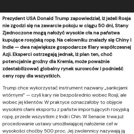
Prezydent USA Donald Trump zapowiedział, iż jeżeli Rosja
nie zgodzi się na zawarcie pokoju w ciągu 50 dni, Stany
Zjednoczone mogą nałożyć wysokie cła na państwa
kupujące rosyjską ropę. Na celowniku znalazły się Chiny i
Indie — dwa największe gospodarcze filary współczesnej
Azji. Eksperci ostrzegają jednak, iż plan ten, choć
potencjalnie groźny dla Kremla, może poważnie
zdestabilizować globalny rynek surowców i podnieść
ceny ropy dla wszystkich.
Trump chce wykorzystać instrument nazwany „sankcjami
wtórnymi” — czyli kary nie bezpośrednio wobec Rosji, ale
wobec jej klientów. W praktyce oznaczałoby to objęcie
wysokimi cłami eksportu z państw importujących rosyjską
ropę, przede wszystkim z Indii i Chin. W Senacie trwa już
procedowanie ustawy umożliwiającej nałożenie ceł w
wysokości choćby 500 proc. Jej zwolennicy nazywają ją