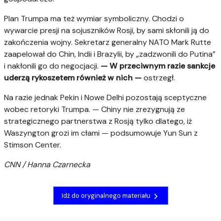
Plan Trumpa ma też wymiar symboliczny. Chodzi o
wywarcie presji na sojuszników Rosji, by sami skłonili ją do
zakończenia wojny. Sekretarz generalny NATO Mark Rutte
zaapelował do Chin, Indii i Brazylii, by „zadzwonili do Putina”
i nakłonili go do negocjacji.
— W przeciwnym razie sankcje
uderzą rykoszetem również w nich —
ostrzegł.
Na razie jednak Pekin i Nowe Delhi pozostają sceptyczne
wobec retoryki Trumpa. — Chiny nie zrezygnują ze
strategicznego partnerstwa z Rosją tylko dlatego, iż
Waszyngton grozi im cłami — podsumowuje Yun Sun z
Stimson Center.
CNN / Hanna Czarnecka
Idź do oryginalnego materiału