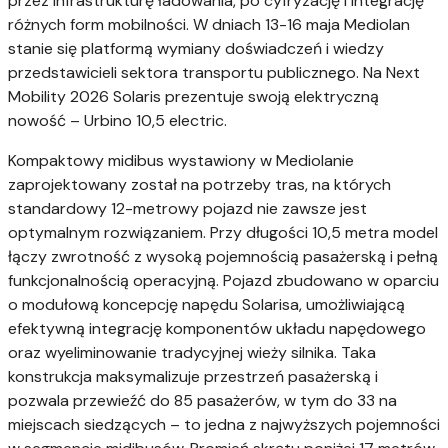
przez infrastrukturę ładowania, po cyfryzację i integrację
różnych form mobilności. W dniach 13-16 maja Mediolan
stanie się platformą wymiany doświadczeń i wiedzy
przedstawicieli sektora transportu publicznego. Na Next
Mobility 2026 Solaris prezentuje swoją elektryczną
nowość – Urbino 10,5 electric.
Kompaktowy midibus wystawiony w Mediolanie
zaprojektowany został na potrzeby tras, na których
standardowy 12-metrowy pojazd nie zawsze jest
optymalnym rozwiązaniem. Przy długości 10,5 metra model
łączy zwrotność z wysoką pojemnością pasażerską i pełną
funkcjonalnością operacyjną. Pojazd zbudowano w oparciu
o modułową koncepcję napędu Solarisa, umożliwiającą
efektywną integrację komponentów układu napędowego
oraz wyeliminowanie tradycyjnej wieży silnika. Taka
konstrukcja maksymalizuje przestrzeń pasażerską i
pozwala przewieźć do 85 pasażerów, w tym do 33 na
miejscach siedzących – to jedna z najwyższych pojemności