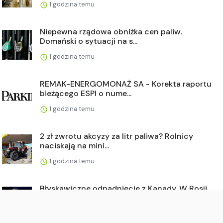
1 godzina temu
Niepewna rządowa obniżka cen paliw.
Domański o sytuacji na s...
1 godzina temu
REMAK-ENERGOMONAŻ SA - Korekta raportu
bieżącego ESPI o nume...
1 godzina temu
2 zł zwrotu akcyzy za litr paliwa? Rolnicy
naciskają na mini...
1 godzina temu
Błyskawiczne odpadnięcie z Kanady. W Rosji
niepokój. "Katast...
1 godzina temu