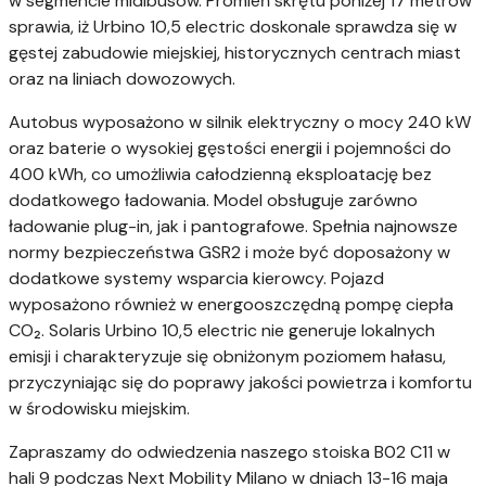
w segmencie midibusów. Promień skrętu poniżej 17 metrów
sprawia, iż Urbino 10,5 electric doskonale sprawdza się w
gęstej zabudowie miejskiej, historycznych centrach miast
oraz na liniach dowozowych.
Autobus wyposażono w silnik elektryczny o mocy 240 kW
oraz baterie o wysokiej gęstości energii i pojemności do
400 kWh, co umożliwia całodzienną eksploatację bez
dodatkowego ładowania. Model obsługuje zarówno
ładowanie plug-in, jak i pantografowe. Spełnia najnowsze
normy bezpieczeństwa GSR2 i może być doposażony w
dodatkowe systemy wsparcia kierowcy. Pojazd
wyposażono również w energooszczędną pompę ciepła
CO₂. Solaris Urbino 10,5 electric nie generuje lokalnych
emisji i charakteryzuje się obniżonym poziomem hałasu,
przyczyniając się do poprawy jakości powietrza i komfortu
w środowisku miejskim.
Zapraszamy do odwiedzenia naszego stoiska B02 C11 w
hali 9 podczas Next Mobility Milano w dniach 13-16 maja