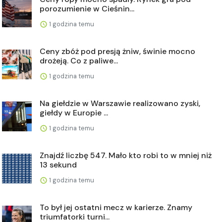
porozumienie w Cieśnin...
1 godzina temu
Ceny zbóż pod presją żniw, świnie mocno
drożeją. Co z paliwe...
1 godzina temu
Na giełdzie w Warszawie realizowano zyski,
giełdy w Europie ...
1 godzina temu
Znajdź liczbę 547. Mało kto robi to w mniej niż
13 sekund
1 godzina temu
To był jej ostatni mecz w karierze. Znamy
triumfatorki turni...