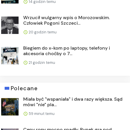
14 godzin temu
Wrzucił wulgarny wpis o Morozowskim.
Człowiek Pogoni Szczeci...
20 godzin temu
Biegiem do x-kom po laptopy, telefony i
akcesoria choćby o 7...
21 godzin temu
Polecane
Miała być "wspaniała" i dwa razy większa. Sąd
mówi "nie" pla...
59 minut temu
Ceny ropy mocno spadły. Rynek gra pod