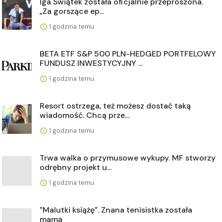
Iga Świątek została oficjalnie przeproszona.
„Za gorszące ep...
1 godzina temu
BETA ETF S&P 500 PLN-HEDGED PORTFELOWY
FUNDUSZ INWESTYCYJNY ...
1 godzina temu
Resort ostrzega, też możesz dostać taką
wiadomość. Chcą prze...
1 godzina temu
Trwa walka o przymusowe wykupy. MF stworzy
odrębny projekt u...
1 godzina temu
"Malutki książę". Znana tenisistka została
mamą